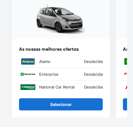
As nossas melhores ofertas
As n
Alamo
Desde
/dia
Enterprise
Desde
/dia
National Car Rental
Desde
/dia
Selecionar