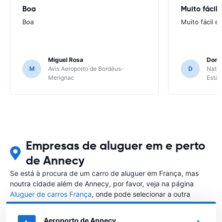
Boa
Muito fácil
Boa
Muito fácil e
Miguel Rosa
Domi
M
Avis Aeroporto de Bordéus-
D
Natio
Merignac
Esta
Empresas de aluguer em e perto
de Annecy
Se está à procura de um carro de aluguer em França, mas
noutra cidade além de Annecy, por favor, veja na página
Aluguer de carros França
, onde pode selecionar a outra
cidade em França que gostaria de alugar um carro
Aeroporto de Annecy