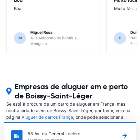
Boa
Muito fácil
Boa
Muito fácil e
Miguel Rosa
Domi
M
Avis Aeroporto de Bordéus-
D
Natio
Merignac
Esta
Empresas de aluguer em e perto
de Boissy-Saint-Léger
Se está à procura de um carro de aluguer em França, mas
noutra cidade além de Boissy-Saint-Léger, por favor, veja na
página
Aluguer de carros França
, onde pode selecionar a
outra cidade em França que gostaria de alugar um carro
55 Av. du Général Leclerc
Mostrar no mapa