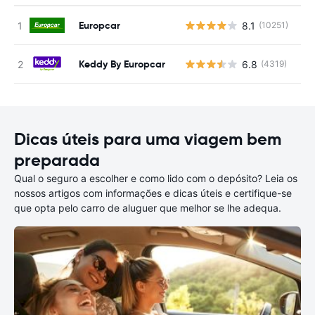
Europcar
8.1
(10251)
N
Keddy By Europcar
6.8
(4319)
N
Dicas úteis para uma viagem bem
preparada
Qual o seguro a escolher e como lido com o depósito? Leia os
nossos artigos com informações e dicas úteis e certifique-se
que opta pelo carro de aluguer que melhor se lhe adequa.