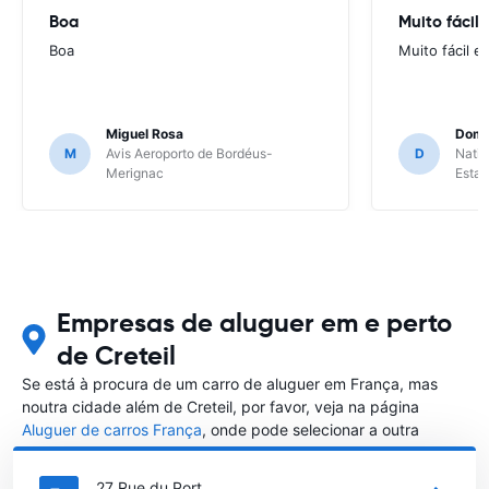
Boa
Muito fácil
Boa
Muito fácil e
Miguel Rosa
Domi
M
Avis Aeroporto de Bordéus-
D
Natio
Merignac
Esta
Empresas de aluguer em e perto
de Creteil
Se está à procura de um carro de aluguer em França, mas
noutra cidade além de Creteil, por favor, veja na página
Aluguer de carros França
, onde pode selecionar a outra
cidade em França que gostaria de alugar um carro
27 Rue du Port