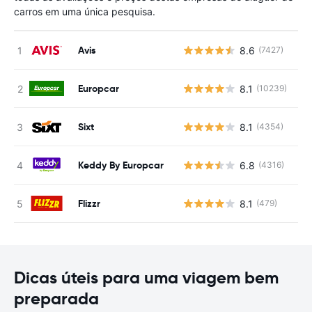
carros em uma única pesquisa.
Avis
8.6
(7427)
N
Europcar
8.1
(10239)
N
Sixt
8.1
(4354)
N
Keddy By Europcar
6.8
(4316)
N
Flizzr
8.1
(479)
N
Dicas úteis para uma viagem bem
preparada