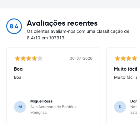
Avaliações recentes
8.4
Os clientes avaliam-nos com uma classificação de
8.4/10 em 107913
30-07-2026
Boa
Muito fácil
Boa
Muito fácil e
Miguel Rosa
Domi
M
Avis Aeroporto de Bordéus-
D
Natio
Merignac
Esta