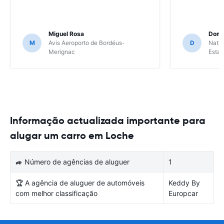
Miguel Rosa
Domi
M
Avis Aeroporto de Bordéus-
D
Natio
Merignac
Esta
Informação actualizada importante para
alugar um carro em Loche
🚙 Número de agências de aluguer
1
🏆 A agência de aluguer de automóveis
Keddy By
com melhor classificação
Europcar