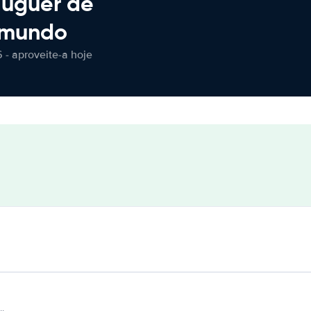
luguer de
 mundo
 - aproveite-a hoje