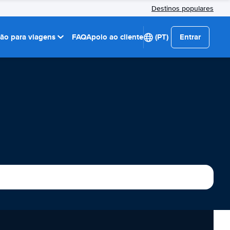
Destinos populares
ção para viagens
FAQ
Apoio ao cliente
(PT)
Entrar