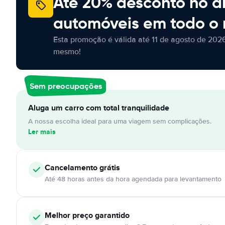
Até 20% desconto no a
automóveis em todo o
Esta promoção é válida até 11 de agosto de 2026
mesmo!
Sem preocupações
Aluga um carro com total tranquilidade
A nossa escolha ideal para uma viagem sem complicações.
Ler mais
Cancelamento
grátis
Até 48 horas antes da hora agendada para levantamento
Melhor preço garantido