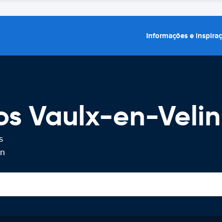
Informações e inspira
os Vaulx-en-Velin
s
in