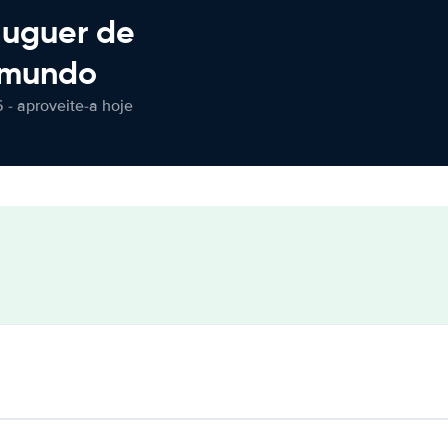
luguer de
 mundo
 - aproveite-a hoje