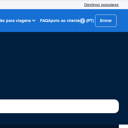
Destinos populares
ção para viagens
FAQ
Apoio ao cliente
(PT)
Entrar