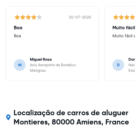
30-07-2026
Boa
Muito fácil
Boa
Muito fácil e
Miguel Rosa
Domi
M
Avis Aeroporto de Bordéus-
D
Natio
Merignac
Esta
Localização de carros de aluguer
Montieres, 80000 Amiens, France