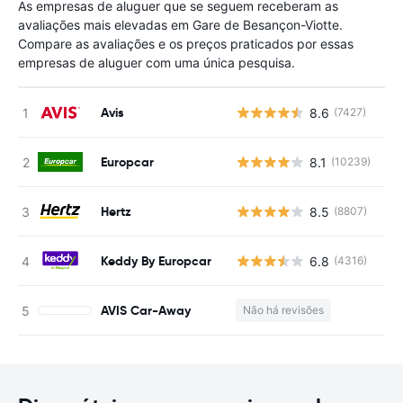
As empresas de aluguer que se seguem receberam as
avaliações mais elevadas em Gare de Besançon-Viotte.
Compare as avaliações e os preços praticados por essas
empresas de aluguer com uma única pesquisa.
Avis
8.6
(7427)
N
Europcar
8.1
(10239)
N
Hertz
8.5
(8807)
N
Keddy By Europcar
6.8
(4316)
N
AVIS Car-Away
Não há revisões
N