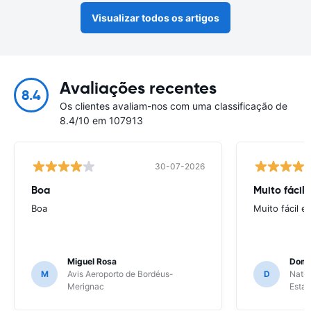
Visualizar todos os artigos
Avaliações recentes
8.4
Os clientes avaliam-nos com uma classificação de
8.4/10 em 107913
30-07-2026
Boa
Muito fácil
Boa
Muito fácil e
Miguel Rosa
Domi
M
Avis Aeroporto de Bordéus-
D
Natio
Merignac
Esta