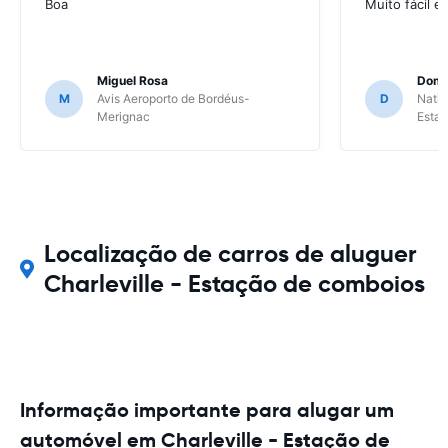
Boa
Muito fácil e
Miguel Rosa
Domi
M
Avis Aeroporto de Bordéus-
D
Natio
Merignac
Esta
Localização de carros de aluguer
Charleville - Estação de comboios
Informação importante para alugar um
automóvel em Charleville - Estação de