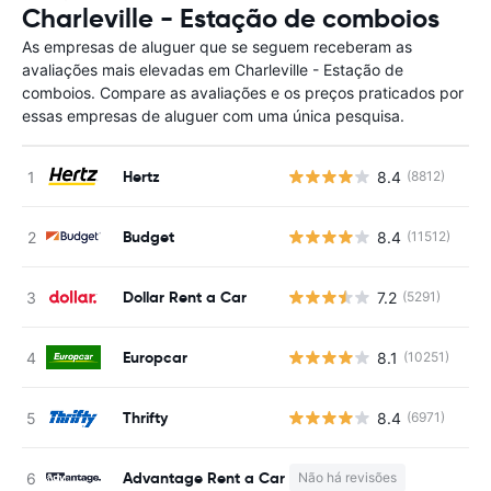
Charleville - Estação de comboios
As empresas de aluguer que se seguem receberam as
avaliações mais elevadas em Charleville - Estação de
comboios. Compare as avaliações e os preços praticados por
essas empresas de aluguer com uma única pesquisa.
Hertz
8.4
(8812)
N
Budget
8.4
(11512)
N
Dollar Rent a Car
7.2
(5291)
N
Europcar
8.1
(10251)
N
Thrifty
8.4
(6971)
N
Advantage Rent a Car
Não há revisões
N