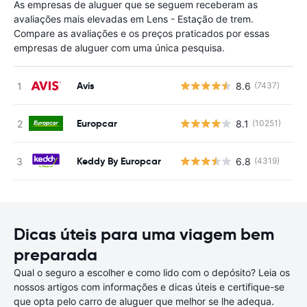
As empresas de aluguer que se seguem receberam as
avaliações mais elevadas em Lens - Estação de trem.
Compare as avaliações e os preços praticados por essas
empresas de aluguer com uma única pesquisa.
Avis
8.6
(7437)
N
Europcar
8.1
(10251)
N
Keddy By Europcar
6.8
(4319)
N
Dicas úteis para uma viagem bem
preparada
Qual o seguro a escolher e como lido com o depósito? Leia os
nossos artigos com informações e dicas úteis e certifique-se
que opta pelo carro de aluguer que melhor se lhe adequa.