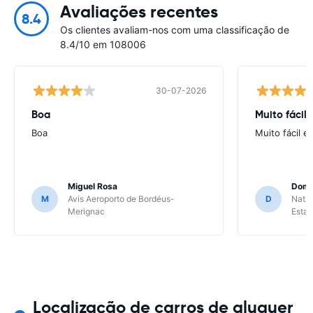
Avaliações recentes
8.4
Os clientes avaliam-nos com uma classificação de
8.4/10 em 108006
30-07-2026
Boa
Muito fácil
Boa
Muito fácil e
Miguel Rosa
Domi
M
Avis Aeroporto de Bordéus-
D
Natio
Merignac
Esta
Localização de carros de aluguer