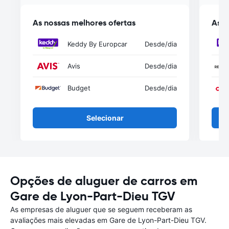
As nossas melhores ofertas
As n
Keddy By Europcar
Desde
/dia
Avis
Desde
/dia
Budget
Desde
/dia
Selecionar
Opções de aluguer de carros em
Gare de Lyon-Part-Dieu TGV
As empresas de aluguer que se seguem receberam as
avaliações mais elevadas em Gare de Lyon-Part-Dieu TGV.