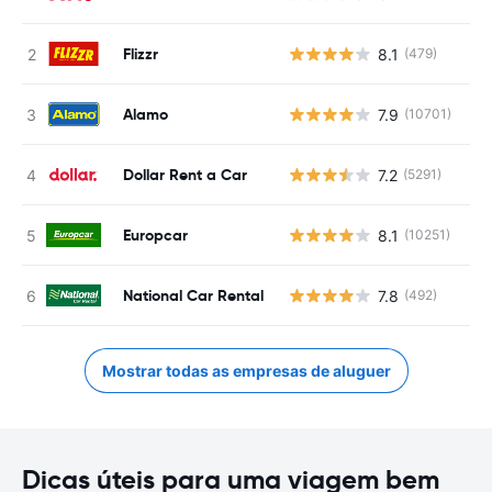
Flizzr
8.1
(479)
N
Alamo
7.9
(10701)
N
Dollar Rent a Car
7.2
(5291)
N
Europcar
8.1
(10251)
N
National Car Rental
7.8
(492)
N
Mostrar todas as empresas de aluguer
Dicas úteis para uma viagem bem