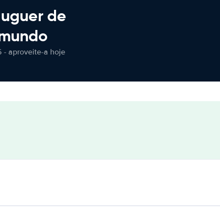
luguer de
 mundo
 - aproveite-a hoje