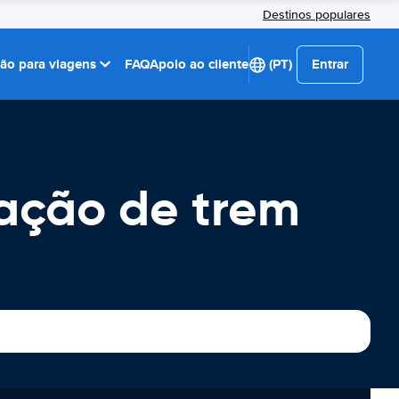
Destinos populares
ção para viagens
FAQ
Apoio ao cliente
(PT)
Entrar
tação de trem