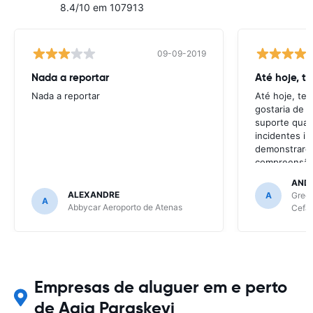
8.4/10 em 107913
09-09-2019
Nada a reportar
Até hoje, t
Nada a reportar
Até hoje, te
gostaria de t
suporte quan
incidentes in
demonstrarem
compreensão 
resolve gran
AND
continua a se
ALEXANDRE
A
Green
A
de site para 
Abbycar Aeroporto de Atenas
Cefal
Se tiver mai
as empresas 
confesso, qu
ainda será as
Empresas de aluguer em e perto
de Agia Paraskevi