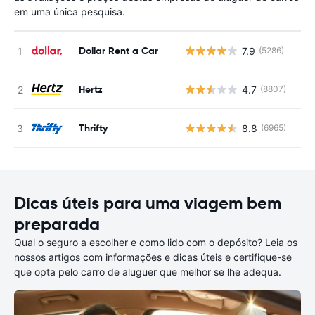
em uma única pesquisa.
Dollar Rent a Car
7.9
(5286)
N
Hertz
4.7
(8807)
N
Thrifty
8.8
(6965)
N
Dicas úteis para uma viagem bem
preparada
Qual o seguro a escolher e como lido com o depósito? Leia os
nossos artigos com informações e dicas úteis e certifique-se
que opta pelo carro de aluguer que melhor se lhe adequa.