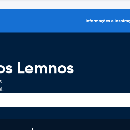
Informações e inspira
ros Lemnos
s
i.