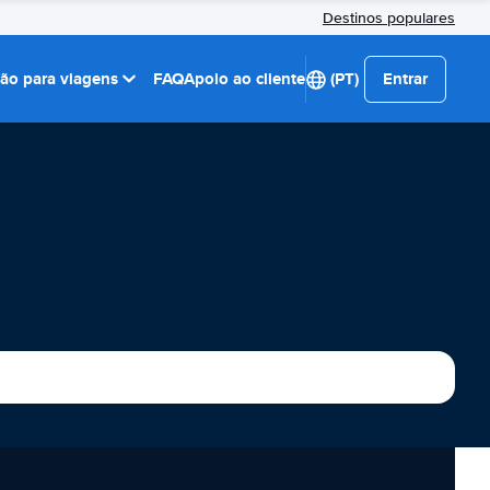
Destinos populares
ção para viagens
FAQ
Apoio ao cliente
(PT)
Entrar