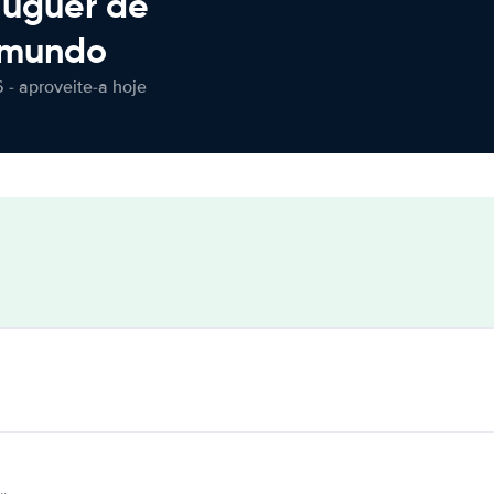
luguer de
 mundo
 - aproveite-a hoje