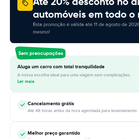
Até 20% desconto no a
automóveis em todo o
Esta promoção é válida até 11 de agosto de 2026
mesmo!
Sem preocupações
Aluga um carro com total tranquilidade
A nossa escolha ideal para uma viagem sem complicações.
Ler mais
Cancelamento
grátis
Até 48 horas antes da hora agendada para levantamento
Melhor preço garantido