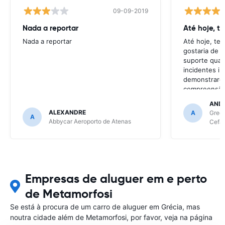
09-09-2019
Nada a reportar
Até hoje, t
Nada a reportar
Até hoje, te
gostaria de t
suporte quan
incidentes in
demonstrarem
compreensão 
resolve gran
AND
continua a se
ALEXANDRE
A
Green
A
de site para 
Abbycar Aeroporto de Atenas
Cefal
Se tiver mai
as empresas 
confesso, qu
ainda será as
Empresas de aluguer em e perto
de Metamorfosi
Se está à procura de um carro de aluguer em Grécia, mas
noutra cidade além de Metamorfosi, por favor, veja na página