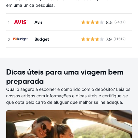
em uma única pesquisa.
Avis
8.5
(7437)
N
Budget
7.9
(11512)
N
Dicas úteis para uma viagem bem
preparada
Qual o seguro a escolher e como lido com o depósito? Leia os
nossos artigos com informações e dicas úteis e certifique-se
que opta pelo carro de aluguer que melhor se lhe adequa.