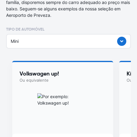
família, disporemos sempre do carro adequado ao preço mais
baixo. Seguem-se alguns exemplos da nossa seleção em
Aeroporto de Preveza.
TIPO DE AUTOMÓVEL
Mini
Volkswagen up!
Kia
Ou equivalente
Ou eq