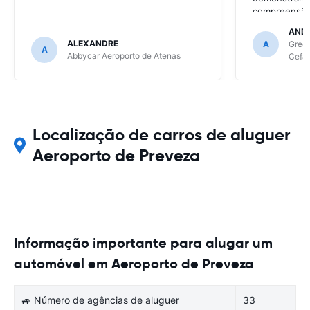
compreensão 
resolve gran
AND
continua a se
ALEXANDRE
A
Green
A
de site para 
Abbycar Aeroporto de Atenas
Cefal
Se tiver mai
as empresas 
confesso, qu
ainda será as
Localização de carros de aluguer
Aeroporto de Preveza
Informação importante para alugar um
automóvel em Aeroporto de Preveza
🚙 Número de agências de aluguer
33