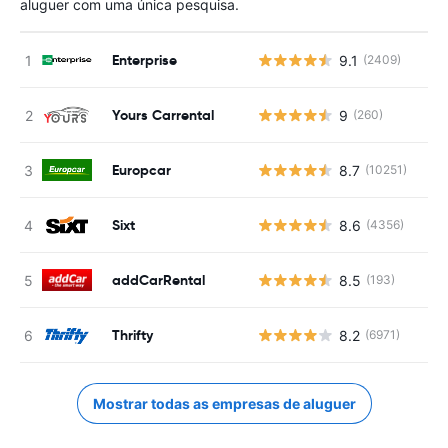
aluguer com uma única pesquisa.
Enterprise
9.1
(2409)
Yours Carrental
9
(260)
Europcar
8.7
(10251)
Sixt
8.6
(4356)
addCarRental
8.5
(193)
Thrifty
8.2
(6971)
Mostrar todas as empresas de aluguer