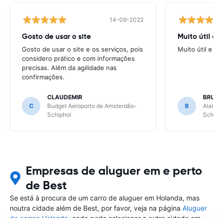
14-09-2022
Gosto de usar o site
Muito útil e
Gosto de usar o site e os serviços, pois
Muito útil e a
considero prático e com informações
precisas. Além da agilidade nas
confirmações.
CLAUDEMIR
BRU
C
Budget Aeroporto de Amsterdão-
B
Alamo
Schiphol
Schip
Empresas de aluguer em e perto
de Best
Se está à procura de um carro de aluguer em Holanda, mas
noutra cidade além de Best, por favor, veja na página
Aluguer