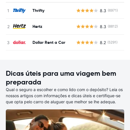
Thrifty
8.3
(6971)
N
Hertz
8.3
(8812)
N
Dollar Rent a Car
8.2
(5291)
N
Dicas úteis para uma viagem bem
preparada
Qual o seguro a escolher e como lido com o depósito? Leia os
nossos artigos com informações e dicas úteis e certifique-se
que opta pelo carro de aluguer que melhor se lhe adequa.