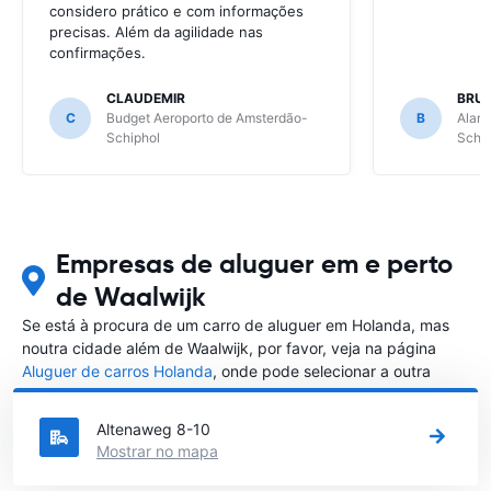
considero prático e com informações
precisas. Além da agilidade nas
confirmações.
CLAUDEMIR
BRU
C
Budget Aeroporto de Amsterdão-
B
Alamo
Schiphol
Schip
Empresas de aluguer em e perto
de Waalwijk
Se está à procura de um carro de aluguer em Holanda, mas
noutra cidade além de Waalwijk, por favor, veja na página
Aluguer de carros Holanda
, onde pode selecionar a outra
cidade em Holanda que gostaria de alugar um carro
Altenaweg 8-10
Mostrar no mapa