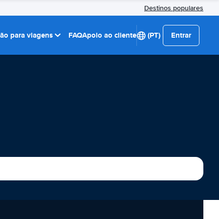
Destinos populares
ção para viagens
FAQ
Apoio ao cliente
(PT)
Entrar