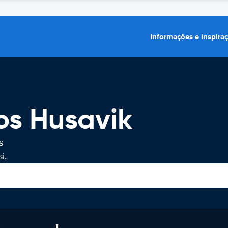
Informações e inspira
os Husavik
s
i.