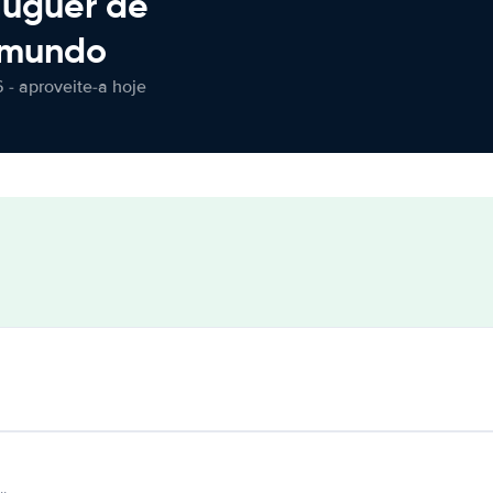
luguer de
 mundo
 - aproveite-a hoje