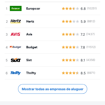
Europcar
6.8
(10251)
N
Hertz
5.9
(8812)
N
Avis
7.2
(7437)
N
Budget
7.8
(11512)
N
Sixt
8.1
(4356)
N
Thrifty
8.5
(6971)
N
Mostrar todas as empresas de aluguer