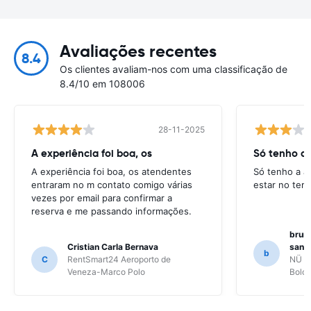
Avaliações recentes
8.4
Os clientes avaliam-nos com uma classificação de
8.4/10 em 108006
28-11-2025
A experiência foi boa, os
Só tenho a 
A experiência foi boa, os atendentes
Só tenho a a
entraram no m contato comigo várias
estar no ter
vezes por email para confirmar a
reserva e me passando informações.
bruno
Cristian Carla Bernava
santo
b
C
RentSmart24 Aeroporto de
NÜ Ca
Veneza-Marco Polo
Bolo