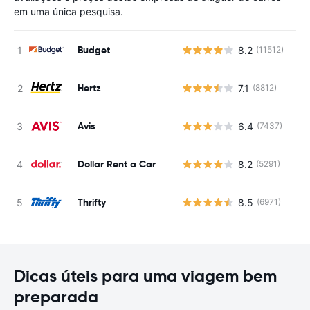
em uma única pesquisa.
Budget
8.2
(11512)
N
Hertz
7.1
(8812)
N
Avis
6.4
(7437)
N
Dollar Rent a Car
8.2
(5291)
N
Thrifty
8.5
(6971)
N
Dicas úteis para uma viagem bem
preparada