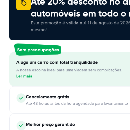
Até 20% desconto no a
automóveis em todo o
Esta promoção é válida até 11 de agosto de 2026
mesmo!
Sem preocupações
Aluga um carro com total tranquilidade
A nossa escolha ideal para uma viagem sem complicações.
Ler mais
Cancelamento
grátis
Até 48 horas antes da hora agendada para levantamento
Melhor preço garantido