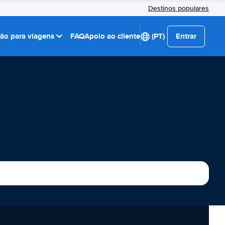
Destinos populares
ção para viagens
FAQ
Apoio ao cliente
(PT)
Entrar