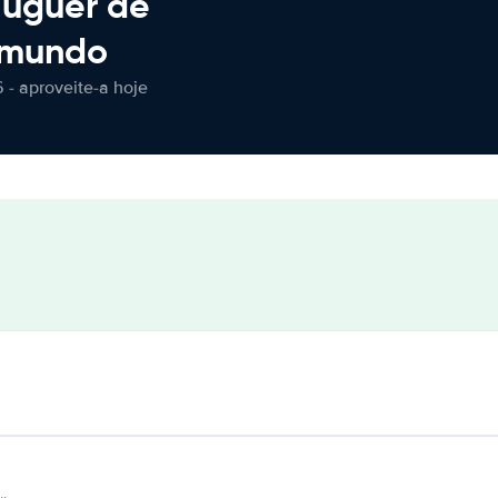
luguer de
 mundo
 - aproveite-a hoje