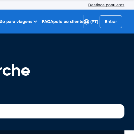
Destinos populares
ção para viagens
FAQ
Apoio ao cliente
(PT)
Entrar
rche