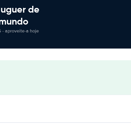
luguer de
 mundo
 - aproveite-a hoje