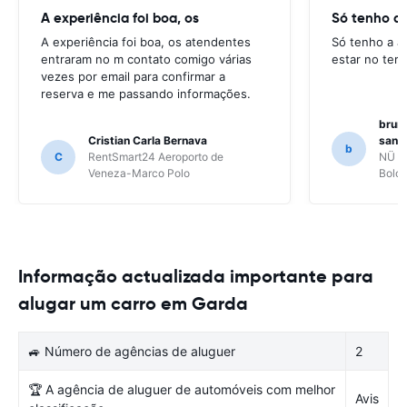
A experiência foi boa, os
Só tenho a 
A experiência foi boa, os atendentes
Só tenho a a
entraram no m contato comigo várias
estar no ter
vezes por email para confirmar a
reserva e me passando informações.
bruno
Cristian Carla Bernava
santo
b
C
RentSmart24 Aeroporto de
NÜ Ca
Veneza-Marco Polo
Bolo
Informação actualizada importante para
alugar um carro em Garda
🚙 Número de agências de aluguer
2
🏆 A agência de aluguer de automóveis com melhor
Avis