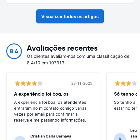
Visualizar todos os artigos
Avaliações recentes
8.4
Os clientes avaliam-nos com uma classificação de
8.4/10 em 107913
28-11-2025
A experiência foi boa, os
Só tenho a 
A experiência foi boa, os atendentes
Só tenho a a
entraram no m contato comigo várias
estar no ter
vezes por email para confirmar a
reserva e me passando informações.
bruno
Cristian Carla Bernava
santo
b