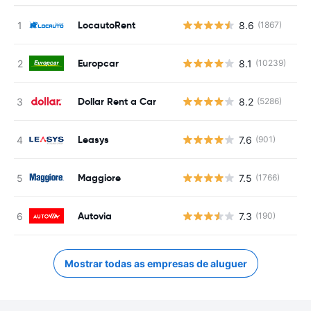
LocautoRent
8.6
(1867)
N
Europcar
8.1
(10239)
N
Dollar Rent a Car
8.2
(5286)
N
Leasys
7.6
(901)
N
Maggiore
7.5
(1766)
N
Autovia
7.3
(190)
N
Mostrar todas as empresas de aluguer