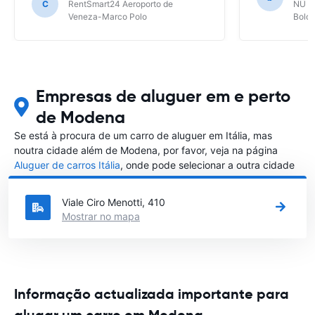
C
RentSmart24 Aeroporto de
NÜ Ca
Veneza-Marco Polo
Bolo
Empresas de aluguer em e perto
de Modena
Se está à procura de um carro de aluguer em Itália, mas
noutra cidade além de Modena, por favor, veja na página
Aluguer de carros Itália
, onde pode selecionar a outra cidade
em Itália que gostaria de alugar um carro
Viale Ciro Menotti, 410
Mostrar no mapa
Informação actualizada importante para
alugar um carro em Modena