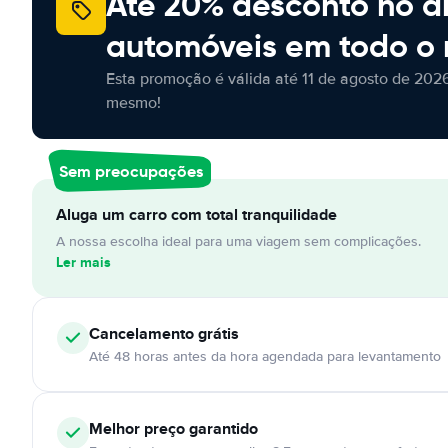
Até 20% desconto no a
automóveis em todo o
Esta promoção é válida até 11 de agosto de 2026
mesmo!
Sem preocupações
Aluga um carro com total tranquilidade
A nossa escolha ideal para uma viagem sem complicações.
Ler mais
Cancelamento
grátis
Até 48 horas antes da hora agendada para levantamento
Melhor preço garantido