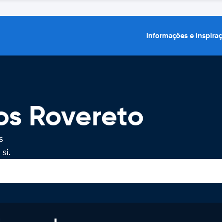
Informações e inspira
os Rovereto
s
si.