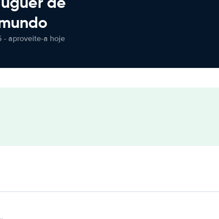
luguer de
 mundo
 - aproveite-a hoje