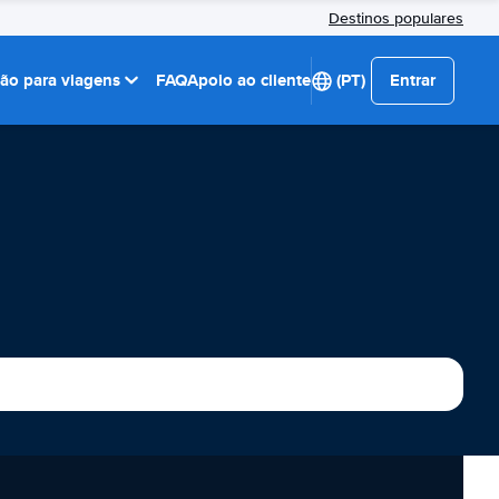
Destinos populares
ção para viagens
FAQ
Apoio ao cliente
(PT)
Entrar