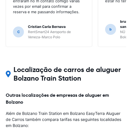
entraram no m contato comigo várias
estar no ter
vezes por email para confirmar a
reserva e me passando informações.
bruno
Cristian Carla Bernava
santo
b
C
RentSmart24 Aeroporto de
NÜ Ca
Veneza-Marco Polo
Bolo
Localização de carros de aluguer
Bolzano Train Station
Outras localizações de empresas de aluguer em
Bolzano
Além de Bolzano Train Station em Bolzano EasyTerra Aluguer
de Carros também compara tarifas nas seguintes localidades
em Bolzano: