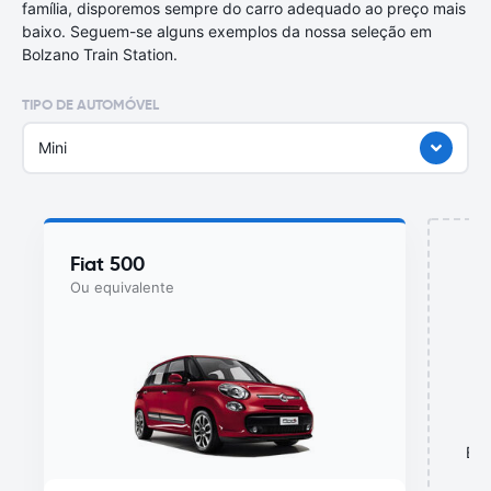
família, disporemos sempre do carro adequado ao preço mais
baixo. Seguem-se alguns exemplos da nossa seleção em
Bolzano Train Station.
TIPO DE AUTOMÓVEL
Mini
Fiat 500
Ou equivalente
Est