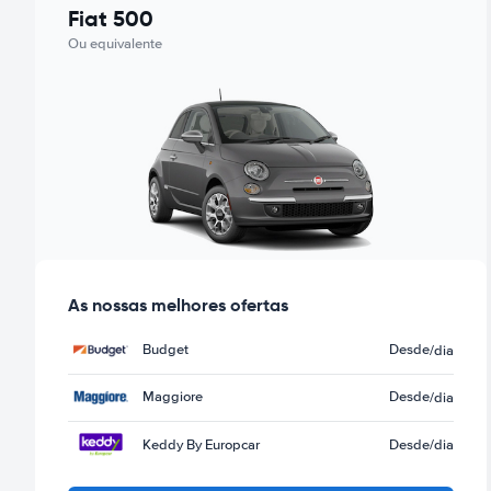
Fiat 500
Ou equivalente
As nossas melhores ofertas
Budget
Desde
/dia
Maggiore
Desde
/dia
Keddy By Europcar
Desde
/dia