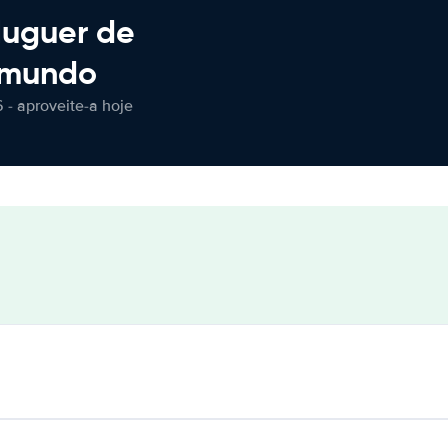
luguer de
 mundo
 - aproveite-a hoje