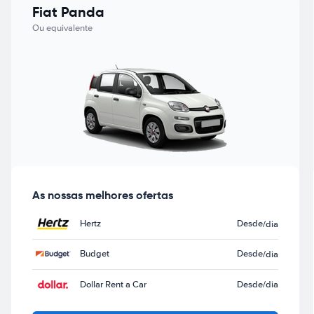
Fiat Panda
Ou equivalente
As nossas melhores ofertas
Hertz
Desde
/dia
Budget
Desde
/dia
Dollar Rent a Car
Desde
/dia