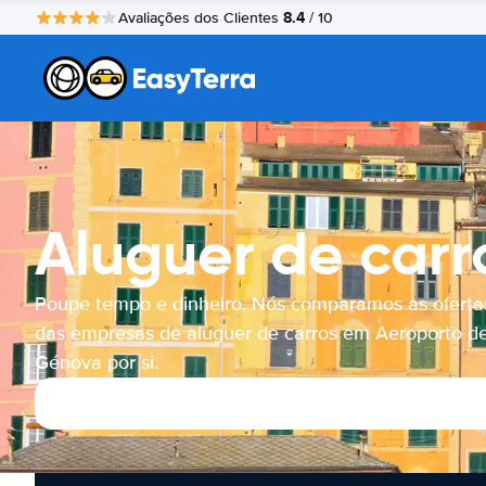
8.4
Avaliações dos Clientes
/ 10
Aluguer de car
Poupe tempo e dinheiro. Nós comparamos as oferta
das empresas de aluguer de carros em Aeroporto d
Génova por si.