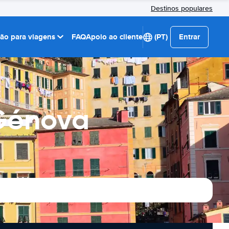
Destinos populares
ção para viagens
FAQ
Apoio ao cliente
(PT)
Entrar
 Génova