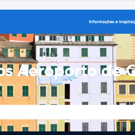
Informações e inspira
ros Aeroporto de
s
e