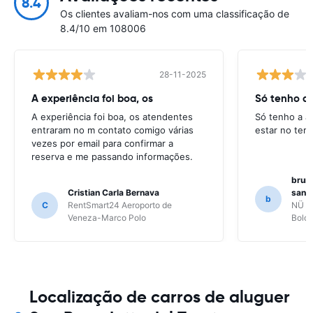
8.4
Os clientes avaliam-nos com uma classificação de
8.4/10 em 108006
28-11-2025
A experiência foi boa, os
Só tenho a 
A experiência foi boa, os atendentes
Só tenho a a
entraram no m contato comigo várias
estar no ter
vezes por email para confirmar a
reserva e me passando informações.
bruno
Cristian Carla Bernava
santo
b
C
RentSmart24 Aeroporto de
NÜ Ca
Veneza-Marco Polo
Bolo
Localização de carros de aluguer