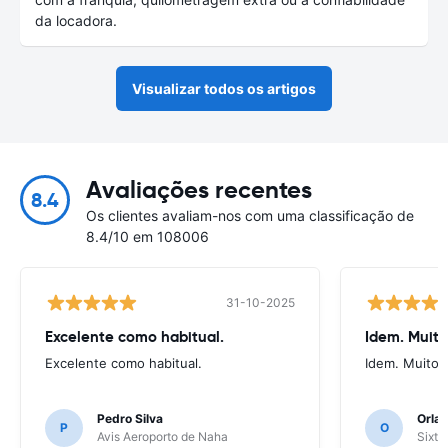
da locadora.
Visualizar todos os artigos
Avaliações recentes
8.4
Os clientes avaliam-nos com uma classificação de
8.4/10 em 108006
31-10-2025
Excelente como habitual.
Idem. Muit
Excelente como habitual.
Idem. Muito 
Pedro Silva
Orlan
P
O
Avis Aeroporto de Naha
Sixt 