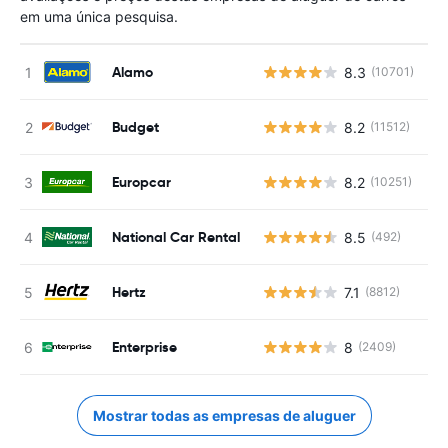
em uma única pesquisa.
Alamo
8.3
(10701)
N
Budget
8.2
(11512)
N
Europcar
8.2
(10251)
N
National Car Rental
8.5
(492)
N
Hertz
7.1
(8812)
N
Enterprise
8
(2409)
N
Mostrar todas as empresas de aluguer