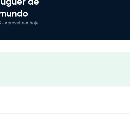
luguer de
 mundo
 - aproveite-a hoje