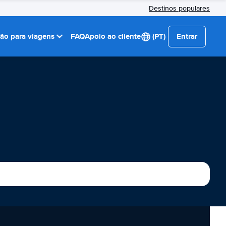
Destinos populares
ção para viagens
FAQ
Apoio ao cliente
(PT)
Entrar