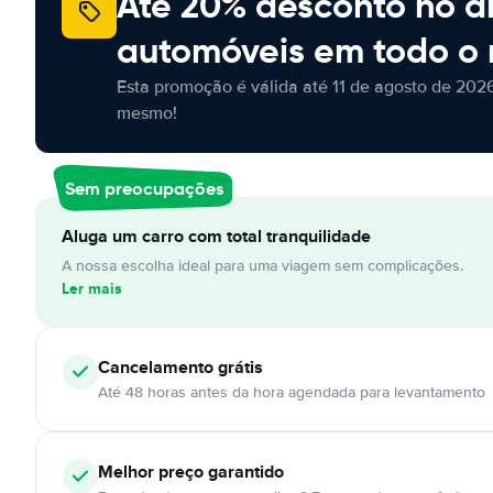
Até 20% desconto no a
automóveis em todo o
Esta promoção é válida até 11 de agosto de 2026
mesmo!
Sem preocupações
Aluga um carro com total tranquilidade
A nossa escolha ideal para uma viagem sem complicações.
Ler mais
Cancelamento
grátis
Até 48 horas antes da hora agendada para levantamento
Melhor preço garantido