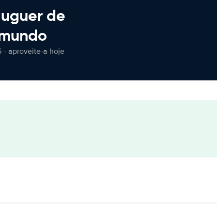
luguer de
 mundo
 - aproveite-a hoje