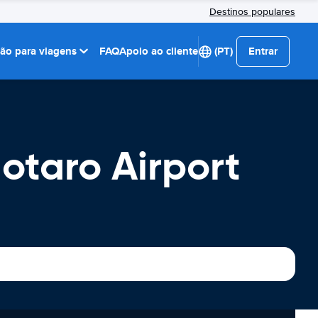
Destinos populares
ção para viagens
FAQ
Apoio ao cliente
(PT)
Entrar
taro Airport