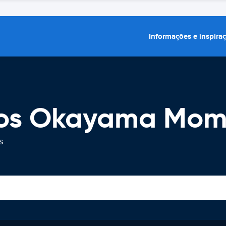
Informações e inspira
ros Okayama Momo
s