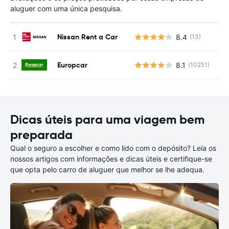
aluguer com uma única pesquisa.
Nissan Rent a Car
8.4
(13)
N
Europcar
8.1
(10251)
N
Dicas úteis para uma viagem bem
preparada
Qual o seguro a escolher e como lido com o depósito? Leia os
nossos artigos com informações e dicas úteis e certifique-se
que opta pelo carro de aluguer que melhor se lhe adequa.