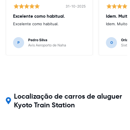
31-10-2025
Excelente como habitual.
Idem. Muit
Excelente como habitual.
Idem. Muito 
Pedro Silva
Orlan
P
O
Avis Aeroporto de Naha
Sixt 
Localização de carros de aluguer
Kyoto Train Station