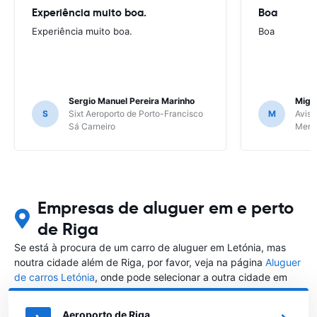
Experiência muito boa.
Boa
Experiência muito boa.
Boa
Sergio Manuel Pereira Marinho
Migu
S
Sixt Aeroporto de Porto-Francisco
M
Avis 
Sá Carneiro
Meri
Empresas de aluguer em e perto
de Riga
Se está à procura de um carro de aluguer em Letónia, mas
noutra cidade além de Riga, por favor, veja na página
Aluguer
de carros Letónia
, onde pode selecionar a outra cidade em
Letónia que gostaria de alugar um carro
Aeroporto de Riga