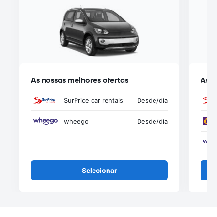
As nossas melhores ofertas
As n
SurPrice car rentals
Desde
/dia
wheego
Desde
/dia
Selecionar