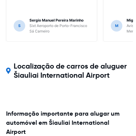
Sergio Manuel Pereira Marinho
Migu
S
Sixt Aeroporto de Porto-Francisco
M
Avis 
Sá Carneiro
Meri
Localização de carros de aluguer
Šiauliai International Airport
Informação importante para alugar um
automóvel em Šiauliai International
Airport