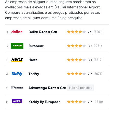
As empresas de aluguer que se seguem receberam as
avaliações mais elevadas em Šiauliai International Airport.
Compare as avaliações e os preços praticados por essas
empresas de aluguer com uma única pesquisa.
Dollar Rent a Car
7.9
(5291)
N
Europcar
8
(10251)
N
Hertz
8.1
(8812)
N
Thrifty
7.7
(6971)
N
Advantage Rent a Car
Não há revisões
N
Keddy By Europcar
7.7
(4319)
N