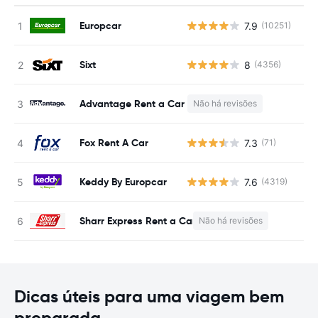
Europcar
7.9
(10251)
N
Sixt
8
(4356)
N
Advantage Rent a Car
Não há revisões
N
Fox Rent A Car
7.3
(71)
N
Keddy By Europcar
7.6
(4319)
N
Sharr Express Rent a Car
Não há revisões
Dicas úteis para uma viagem bem