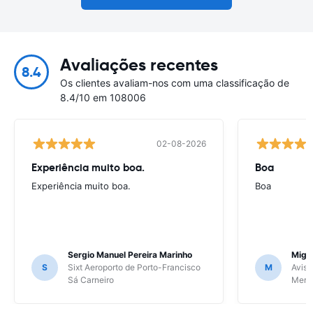
Avaliações recentes
8.4
Os clientes avaliam-nos com uma classificação de
8.4/10 em 108006
02-08-2026
Experiência muito boa.
Boa
Experiência muito boa.
Boa
Sergio Manuel Pereira Marinho
Migu
S
Sixt Aeroporto de Porto-Francisco
M
Avis 
Sá Carneiro
Meri