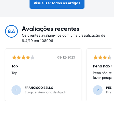
Visualizar todos os artigos
Avaliações recentes
8.4
Os clientes avaliam-nos com uma classificação de
8.4/10 em 108006
08-12-2023
Top
Pena não te
Top
Pena não ter
fazer pesqui
FRANCISCO BELLO
PED
F
P
Europcar Aeroporto de Agadir
First