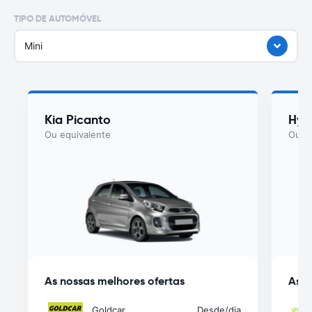
TIPO DE AUTOMÓVEL
Mini
Kia Picanto
Hyu
Ou equivalente
Ou eq
As nossas melhores ofertas
As n
Goldcar
Desde
/dia