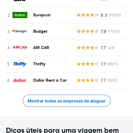
Europcar
8.3
(10251)
Budget
7.9
(11512)
AIR CAR
7.7
(44)
Thrifty
7.7
(6971)
Dollar Rent a Car
7.7
(5291)
Mostrar todas as empresas de aluguer
Dicas úteis para uma viagem bem