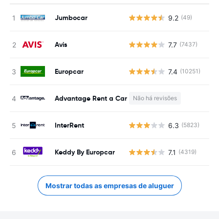
Jumbocar
9.2
(49)
N
Avis
7.7
(7437)
N
Europcar
7.4
(10251)
N
Advantage Rent a Car
Não há revisões
N
InterRent
6.3
(5823)
N
Keddy By Europcar
7.1
(4319)
N
Mostrar todas as empresas de aluguer