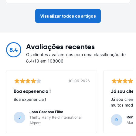
Visualizar todos os artigos
Avaliações recentes
8.4
Os clientes avaliam-nos com uma classificação de
8.4/10 em 108006
10-06-2026
Boa experiencia !
Já sou clien
Boa experiencia !
Já sou client
muitos model
Joao Cardoso Filho
Ronni
J
Thrifty Harry Reid International
R
Alamo
Airport