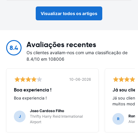
Visualizar todos os artigos
Avaliações recentes
8.4
Os clientes avaliam-nos com uma classificação de
8.4/10 em 108006
10-06-2026
Boa experiencia !
Já sou clien
Boa experiencia !
Já sou client
muitos model
Joao Cardoso Filho
Ronni
J
Thrifty Harry Reid International
R
Alamo
Airport