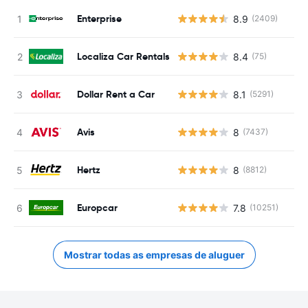
Enterprise
8.9
(2409)
Localiza Car Rentals
8.4
(75)
Dollar Rent a Car
8.1
(5291)
Avis
8
(7437)
Hertz
8
(8812)
Europcar
7.8
(10251)
Mostrar todas as empresas de aluguer