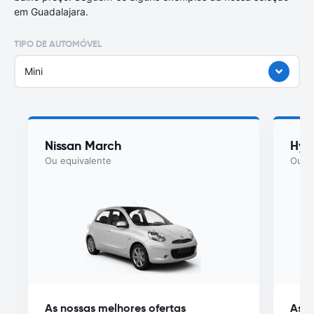
em Guadalajara.
TIPO DE AUTOMÓVEL
Mini
Nissan March
Hyu
Ou equivalente
Ou eq
As nossas melhores ofertas
As n