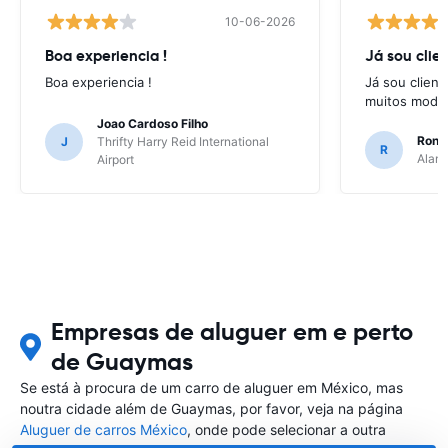
10-06-2026
Boa experiencia !
Já sou clien
Boa experiencia !
Já sou client
muitos model
Joao Cardoso Filho
Ronni
J
Thrifty Harry Reid International
R
Alamo
Airport
Empresas de aluguer em e perto
de Guaymas
Se está à procura de um carro de aluguer em México, mas
noutra cidade além de Guaymas, por favor, veja na página
Aluguer de carros México
, onde pode selecionar a outra