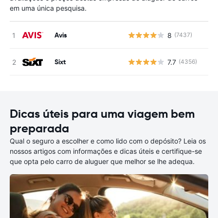
em uma única pesquisa.
Avis
8
(7437)
N
Sixt
7.7
(4356)
N
Dicas úteis para uma viagem bem
preparada
Qual o seguro a escolher e como lido com o depósito? Leia os
nossos artigos com informações e dicas úteis e certifique-se
que opta pelo carro de aluguer que melhor se lhe adequa.