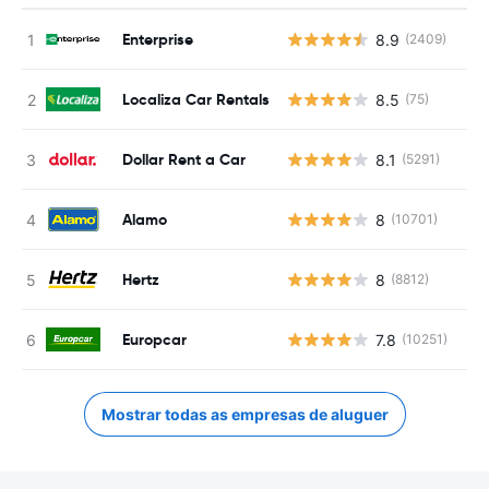
Enterprise
8.9
(2409)
N
Localiza Car Rentals
8.5
(75)
N
Dollar Rent a Car
8.1
(5291)
N
Alamo
8
(10701)
N
Hertz
8
(8812)
N
Europcar
7.8
(10251)
N
Mostrar todas as empresas de aluguer