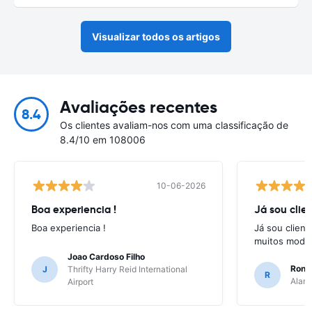
Visualizar todos os artigos
Avaliações recentes
8.4
Os clientes avaliam-nos com uma classificação de
8.4/10 em 108006
10-06-2026
Boa experiencia !
Já sou clien
Boa experiencia !
Já sou client
muitos model
Joao Cardoso Filho
Ronni
J
Thrifty Harry Reid International
R
Alamo
Airport