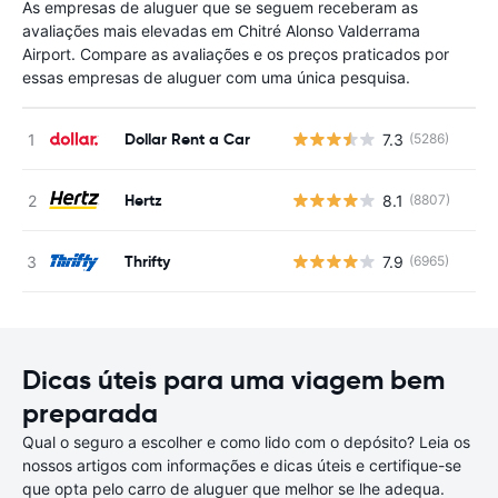
As empresas de aluguer que se seguem receberam as
avaliações mais elevadas em Chitré Alonso Valderrama
Airport. Compare as avaliações e os preços praticados por
essas empresas de aluguer com uma única pesquisa.
Dollar Rent a Car
7.3
(5286)
N
Hertz
8.1
(8807)
N
Thrifty
7.9
(6965)
N
Dicas úteis para uma viagem bem
preparada
Qual o seguro a escolher e como lido com o depósito? Leia os
nossos artigos com informações e dicas úteis e certifique-se
que opta pelo carro de aluguer que melhor se lhe adequa.