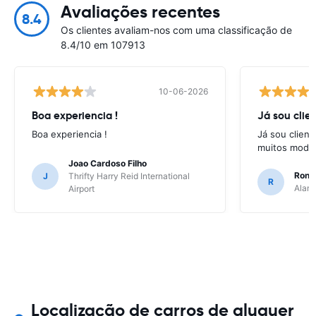
Avaliações recentes
8.4
Os clientes avaliam-nos com uma classificação de
8.4/10 em 107913
10-06-2026
Boa experiencia !
Já sou clien
Boa experiencia !
Já sou client
muitos model
Joao Cardoso Filho
Ronni
J
Thrifty Harry Reid International
R
Alamo
Airport
Localização de carros de aluguer