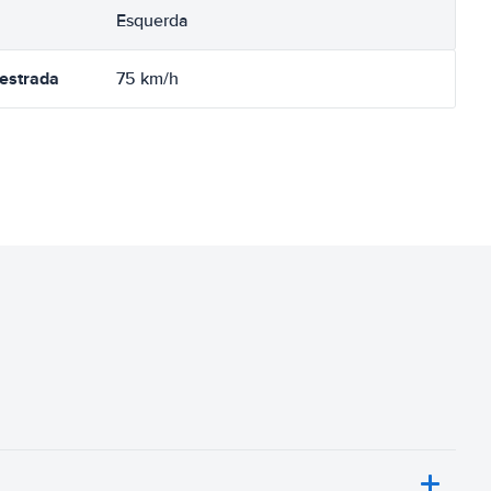
Esquerda
oestrada
75 km/h