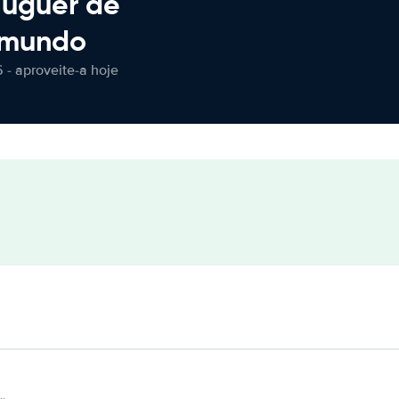
luguer de
 mundo
 - aproveite-a hoje