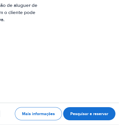
ção de aluguer de
m o cliente pode
va.
Mais informações
Pesquisar e reservar