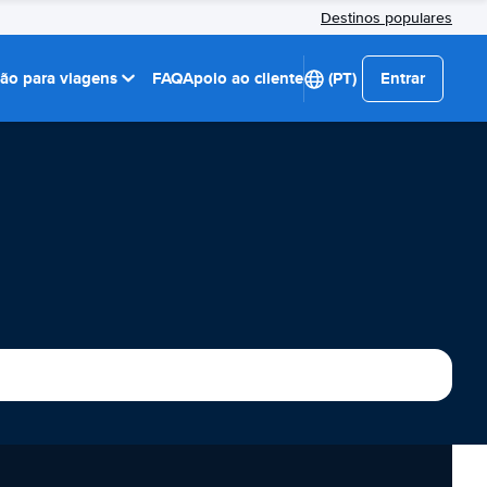
Destinos populares
ção para viagens
FAQ
Apoio ao cliente
(PT)
Entrar