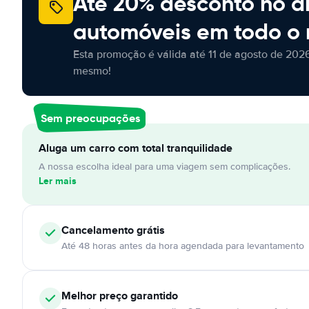
Até 20% desconto no a
automóveis em todo o
Esta promoção é válida até 11 de agosto de 2026
mesmo!
Sem preocupações
Aluga um carro com total tranquilidade
A nossa escolha ideal para uma viagem sem complicações.
Ler mais
Cancelamento
grátis
Até 48 horas antes da hora agendada para levantamento
Melhor preço garantido