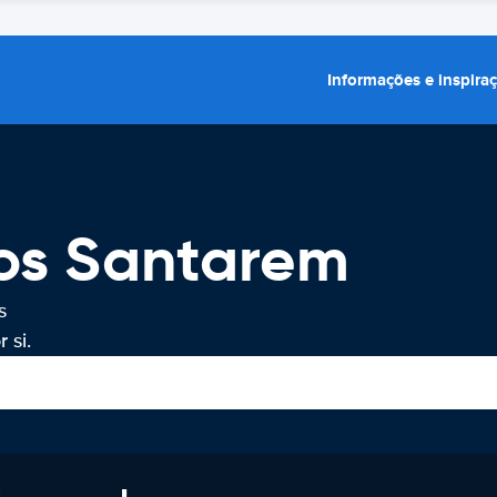
Informações e inspira
ros Santarem
s
 si.