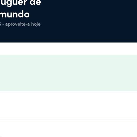
luguer de
 mundo
 - aproveite-a hoje