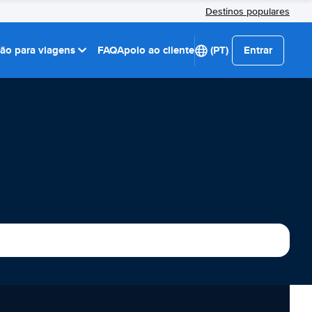
Destinos populares
ção para viagens
FAQ
Apoio ao cliente
(PT)
Entrar