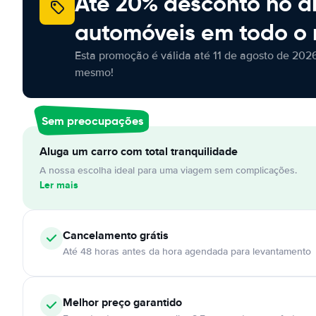
Até 20% desconto no a
automóveis em todo o
Esta promoção é válida até 11 de agosto de 2026
mesmo!
Sem preocupações
Aluga um carro com total tranquilidade
A nossa escolha ideal para uma viagem sem complicações.
Ler mais
Cancelamento
grátis
Até 48 horas antes da hora agendada para levantamento
Melhor preço garantido