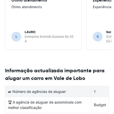
Ótimo atendimento
Experiência
Ótimo atendimento
Experiência 
LAURO
Sergi
L
Enterprise Avenida Guanare No 35
S
Sixt 
A
Sá Ca
Informação actualizada importante para
alugar um carro em Vale de Lobo
🚙 Número de agências de aluguer
1
🏆 A agência de aluguer de automóveis com
Budget
melhor classificação