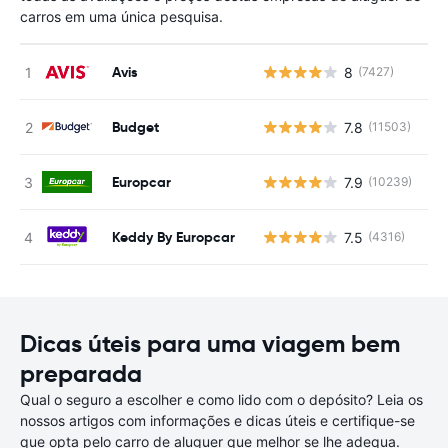
carros em uma única pesquisa.
Avis
8
(7427)
N
Budget
7.8
(11503)
N
Europcar
7.9
(10239)
N
Keddy By Europcar
7.5
(4316)
N
Dicas úteis para uma viagem bem
preparada
Qual o seguro a escolher e como lido com o depósito? Leia os
nossos artigos com informações e dicas úteis e certifique-se
que opta pelo carro de aluguer que melhor se lhe adequa.