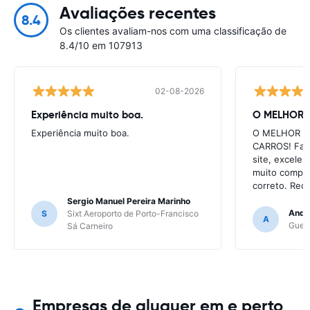
Avaliações recentes
8.4
Os clientes avaliam-nos com uma classificação de
8.4/10 em 107913
02-08-2026
Experiência muito boa.
O MELHOR 
Experiência muito boa.
O MELHOR S
CARROS! Faci
site, excele
muito comple
correto. Re
Sergio Manuel Pereira Marinho
Andre
S
Sixt Aeroporto de Porto-Francisco
A
Gueri
Sá Carneiro
Empresas de aluguer em e perto