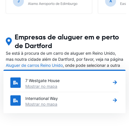
J
A
Alamo Aeroporto de Edimburgo
Easir
Empresas de aluguer em e perto
de Dartford
Se está à procura de um carro de aluguer em Reino Unido,
mas noutra cidade além de Dartford, por favor, veja na página
Aluguer de carros Reino Unido
, onde pode selecionar a outra
cidade em Reino Unido que gostaria de alugar um carro
7 Westgate House
Mostrar no mapa
International Way
Mostrar no mapa