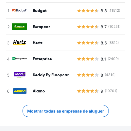
Budget
8.8
(11512)
N
Europcar
8.7
(10251)
N
Hertz
8.6
(8812)
N
Enterprise
8.1
(2409)
N
Keddy By Europcar
8
(4319)
N
Alamo
9
(10701)
N
Mostrar todas as empresas de aluguer