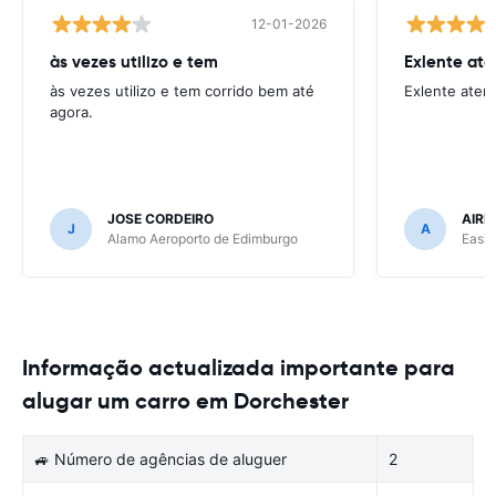
12-01-2026
às vezes utilizo e tem
Exlente at
às vezes utilizo e tem corrido bem até
Exlente aten
agora.
JOSE CORDEIRO
AIRE
J
A
Alamo Aeroporto de Edimburgo
Easir
Informação actualizada importante para
alugar um carro em Dorchester
🚙 Número de agências de aluguer
2