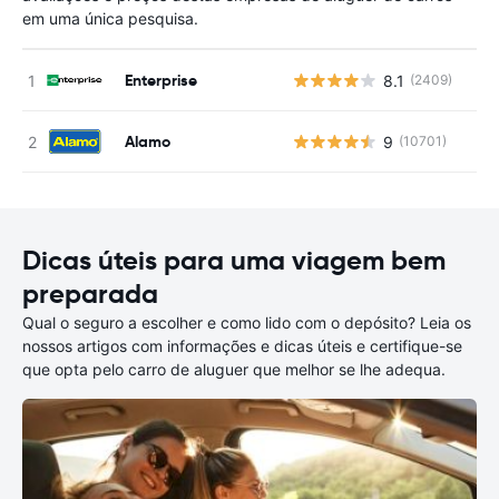
em uma única pesquisa.
Enterprise
8.1
(2409)
N
Alamo
9
(10701)
N
Dicas úteis para uma viagem bem
preparada
Qual o seguro a escolher e como lido com o depósito? Leia os
nossos artigos com informações e dicas úteis e certifique-se
que opta pelo carro de aluguer que melhor se lhe adequa.